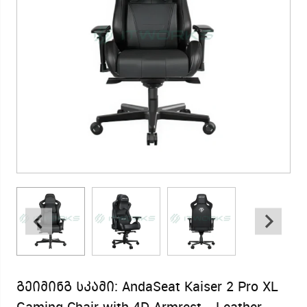
გეიმინგ სკამი: AndaSeat Kaiser 2 Pro XL
Gaming Chair with 4D Armrest - Leather